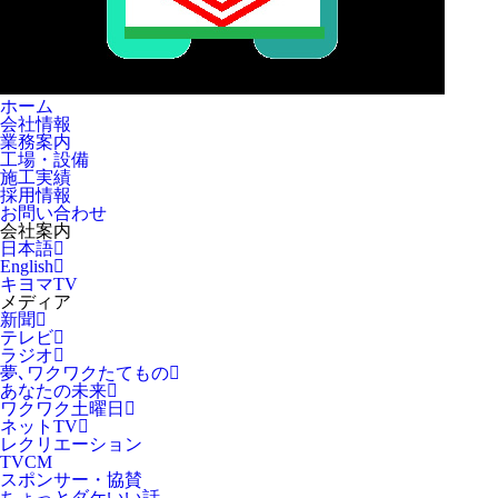
ホーム
会社情報
業務案内
工場・設備
施工実績
採用情報
お問い合わせ
会社案内
日本語
English
キヨマTV
メディア
新聞
テレビ
ラジオ
夢､ワクワクたてもの
あなたの未来
ワクワク土曜日
ネットTV
レクリエーション
TVCM
スポンサー・協賛
ちょっとダケいい話